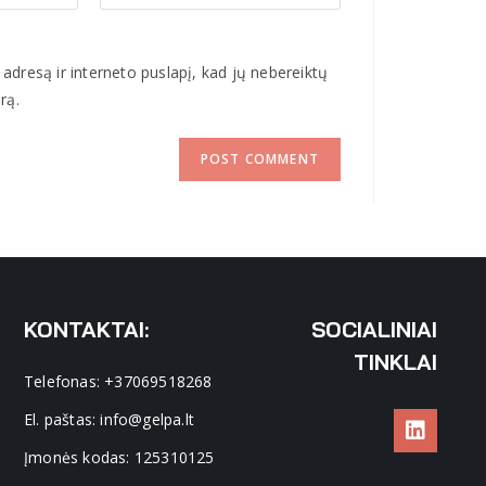
 adresą ir interneto puslapį, kad jų nebereiktų
rą.
KONTAKTAI:
SOCIALINIAI
TINKLAI
Telefonas: +37069518268
El. paštas: info@gelpa.lt
Įmonės kodas: 125310125