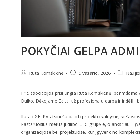
POKYČIAI GELPA ADMI
Rūta Komskienė
9 vasario, 2026
Nauji
Prie asociacijos prisijungia Rūta Komskienė, perimdama v
Dulko. Dėkojame Editai už profesionalų darbą ir indėlį į 
Rūta į GELPA atsineša patirtį projektų valdyme, viešosios 
Pastaruosius metus ji dirbo LTG grupėje, o anksčiau – įva
organizacijose bei projektuose, kur įgyvendino kompleksi