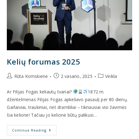
Kelių forumas 2025
Rūta Komskienė
2 vasario, 2025
Veikla
Ar Filijas Fogas keliautų tvariai?
1872 m.
džentelmenas Filijas Fogas apkeliavo pasaulį per 80 dienų.
Garlaiviai, traukiniai, net drambliai – tikriausiai visi žavimės
šia kelione! Tačiau jo kelionė būtų palikusi…
Continue Reading