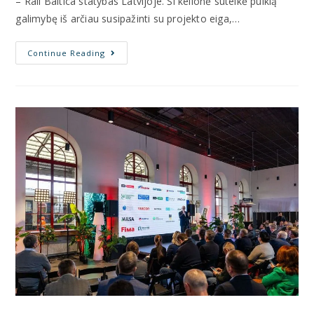
– Rail Baltica statybas Latvijoje. Ši kelionė suteikė puikią
galimybę iš arčiau susipažinti su projekto eiga,…
Continue Reading