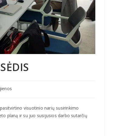
SĖDIS
jienos
sitvirtino visuotinio narių susirinkimo
o planą ir su juo susijusios darbo sutarčių